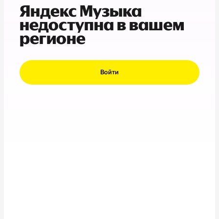
Яндекс Музыка
недоступна в вашем
регионе
Войти