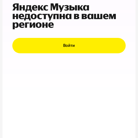
Яндекс Музыка
недоступна в вашем
регионе
Войти