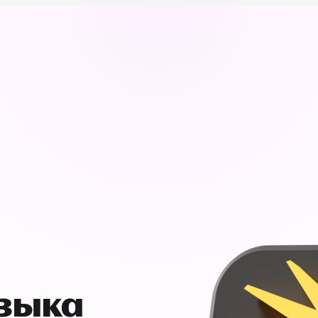
узыка