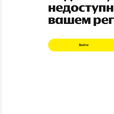
недоступн
вашем ре
Войти