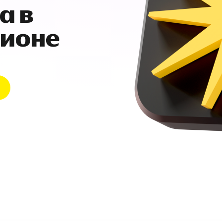
а в
гионе