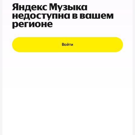
Яндекс Музыка
недоступна в вашем
регионе
Войти