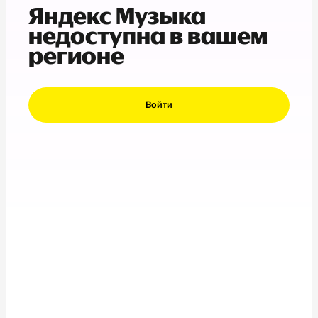
Яндекс Музыка
недоступна в вашем
регионе
Войти