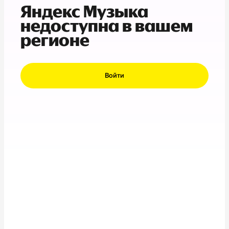
Яндекс Музыка
недоступна в вашем
регионе
Войти