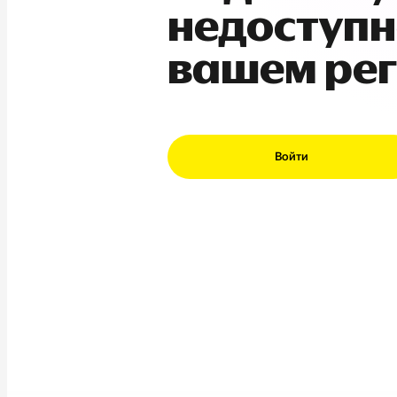
недоступн
вашем ре
Войти