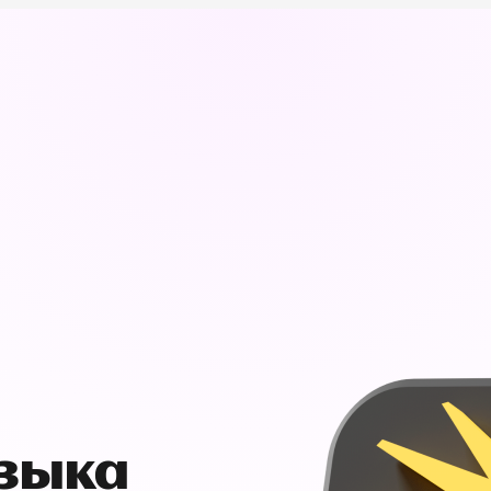
узыка