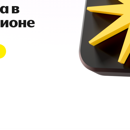
а в
гионе