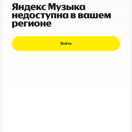
Яндекс Музыка
недоступна в вашем
регионе
Войти