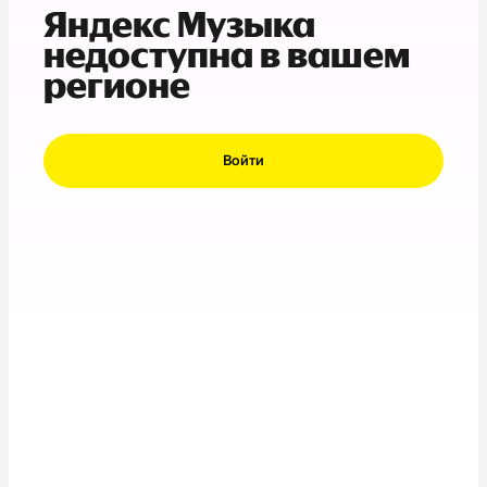
Яндекс Музыка
недоступна в вашем
регионе
Войти