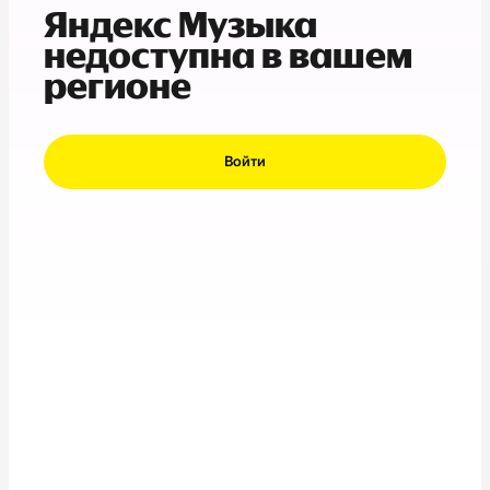
Яндекс Музыка
недоступна в вашем
регионе
Войти