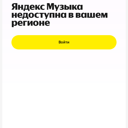
Яндекс Музыка
недоступна в вашем
регионе
Войти