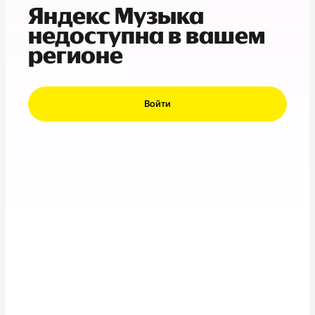
Яндекс Музыка
недоступна в вашем
регионе
Войти