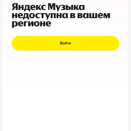
Яндекс Музыка
недоступна в вашем
регионе
Войти