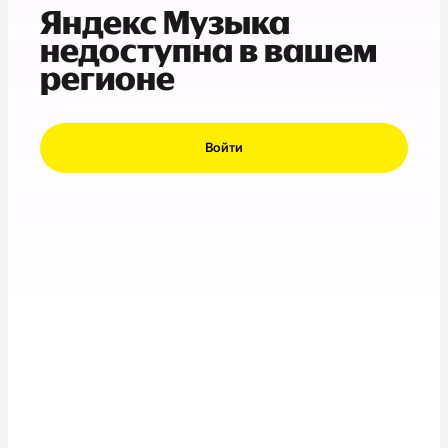
Яндекс Музыка
недоступна в вашем
регионе
Войти