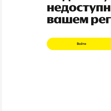
недоступн
вашем ре
Войти