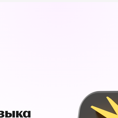
узыка