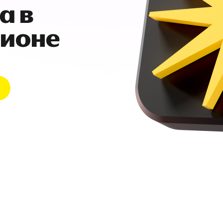
а в
гионе