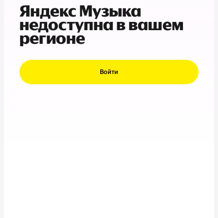
Яндекс Музыка
недоступна в вашем
регионе
Войти