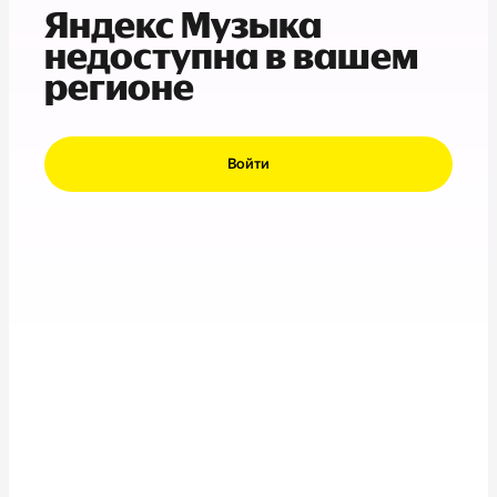
Яндекс Музыка
недоступна в вашем
регионе
Войти