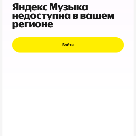
Яндекс Музыка
недоступна в вашем
регионе
Войти