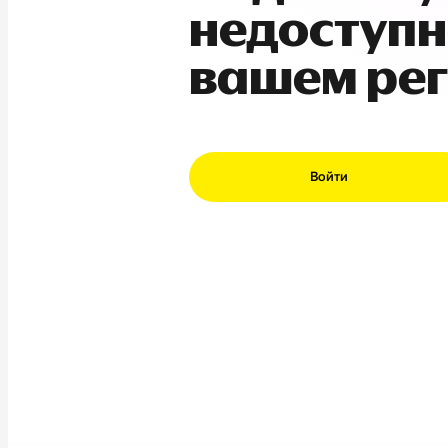
недоступн
вашем ре
Войти