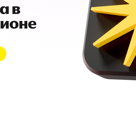
а в
гионе