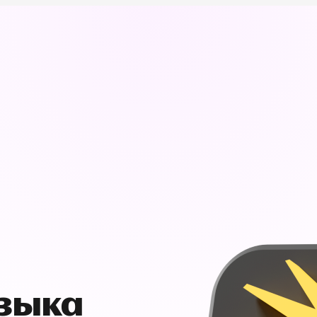
узыка