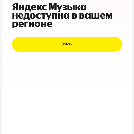
Яндекс Музыка
недоступна в вашем
регионе
Войти