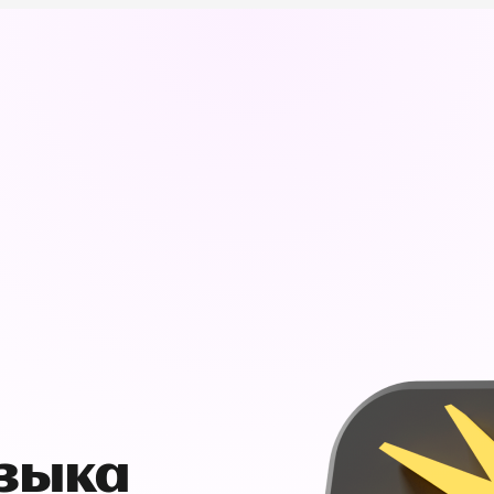
узыка