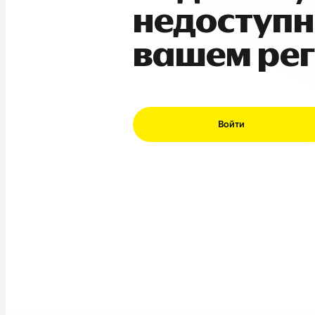
недоступн
вашем ре
Войти