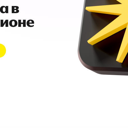
а в
гионе