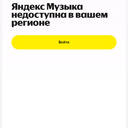
Яндекс Музыка
недоступна в вашем
регионе
Войти