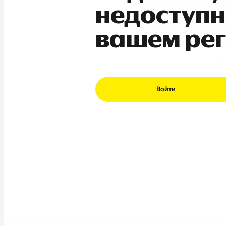
недоступн
вашем ре
Войти