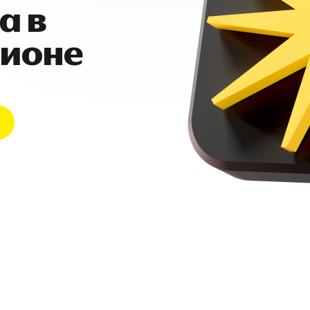
а в
гионе