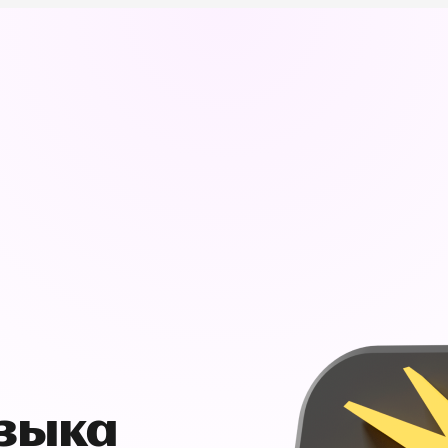
узыка