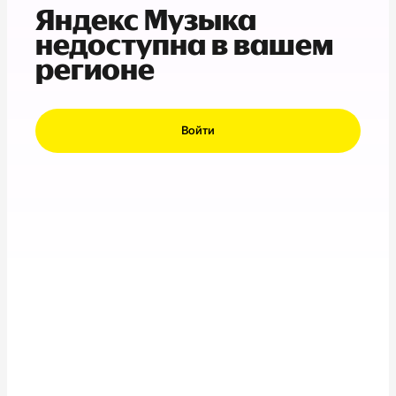
Яндекс Музыка
недоступна в вашем
регионе
Войти