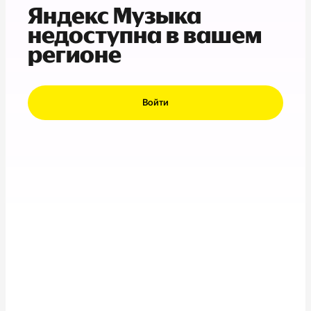
Яндекс Музыка
недоступна в вашем
регионе
Войти