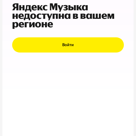
Яндекс Музыка
недоступна в вашем
регионе
Войти