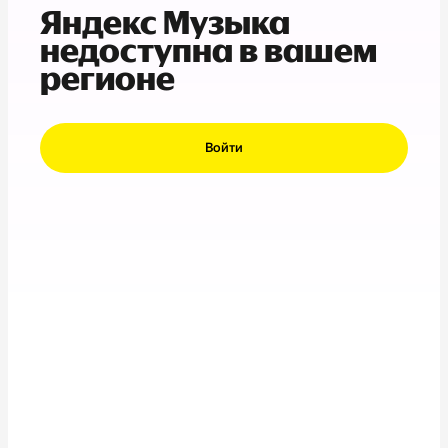
Яндекс Музыка
недоступна в вашем
регионе
Войти