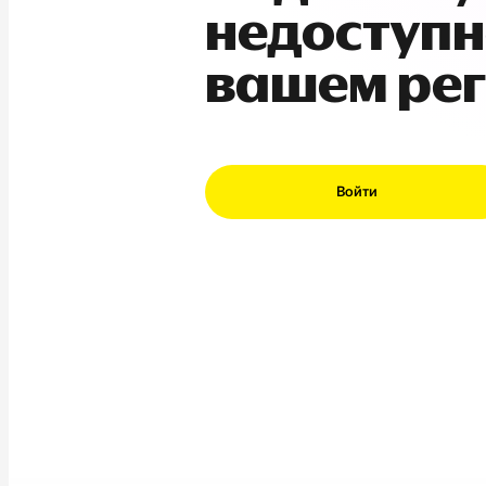
недоступн
вашем ре
Войти