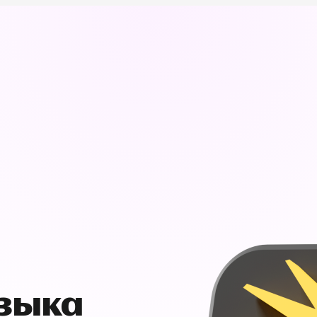
узыка