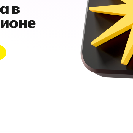
а в
гионе