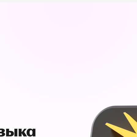
узыка