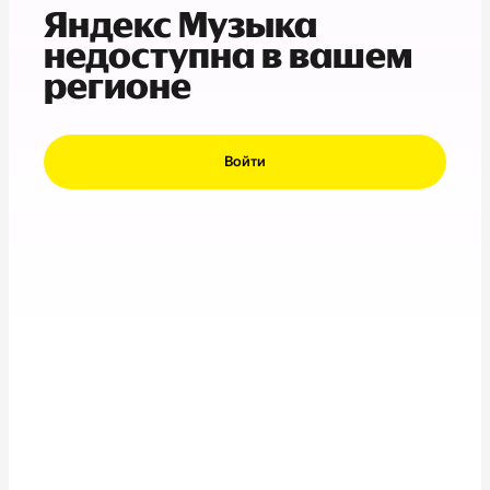
Яндекс Музыка
недоступна в вашем
регионе
Войти