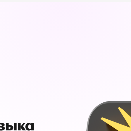
узыка