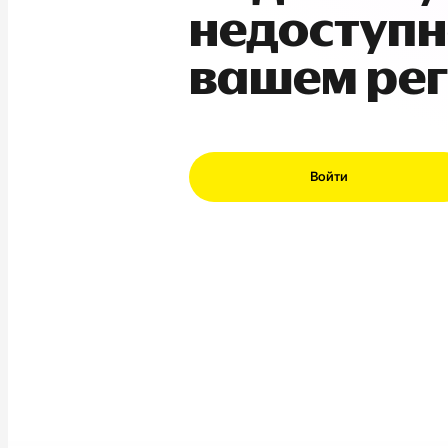
недоступн
вашем ре
Войти