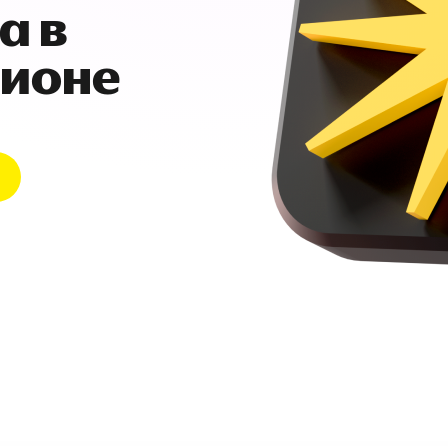
а в
гионе