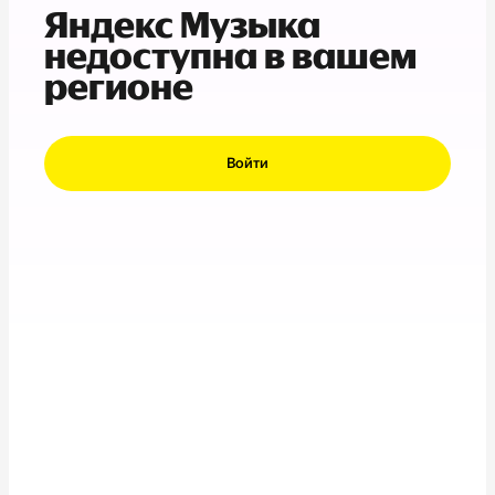
Яндекс Музыка
недоступна в вашем
регионе
Войти