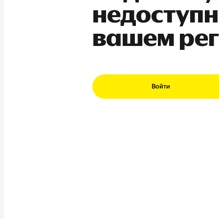
недоступн
вашем ре
Войти