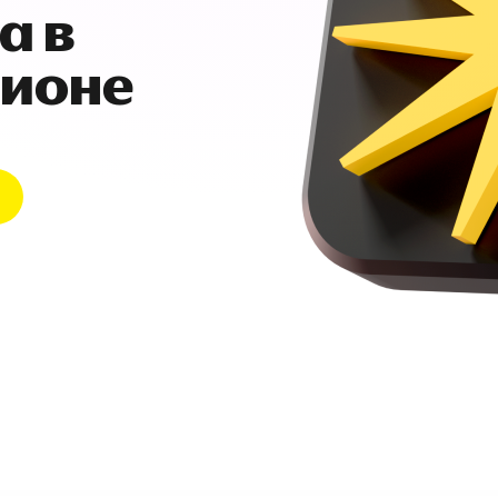
а в
гионе