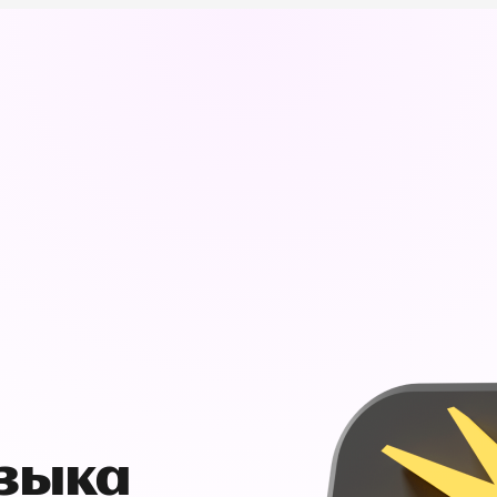
узыка