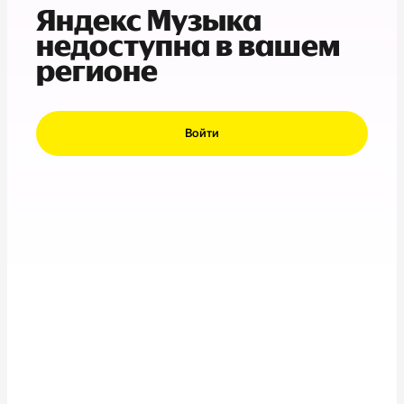
Яндекс Музыка
недоступна в вашем
регионе
Войти