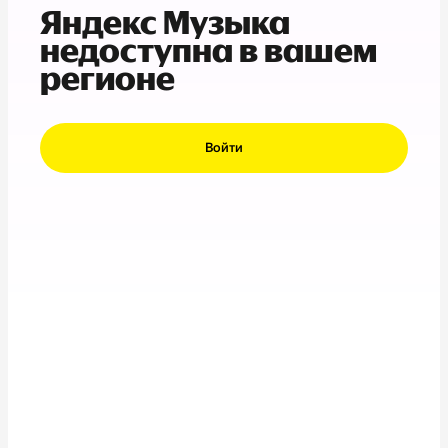
Яндекс Музыка
недоступна в вашем
регионе
Войти