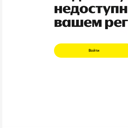
недоступн
вашем ре
Войти