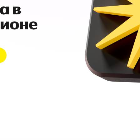
а в
гионе