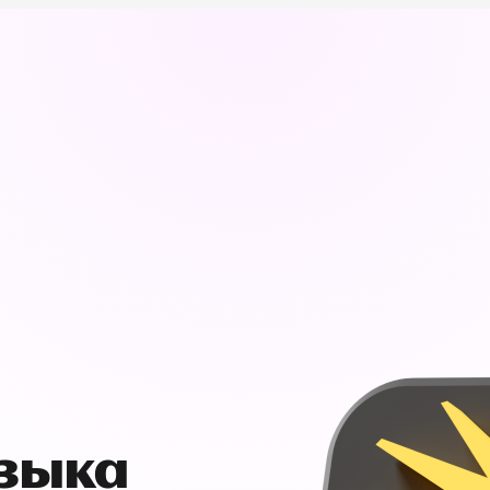
узыка