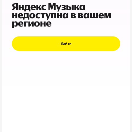
Яндекс Музыка
недоступна в вашем
регионе
Войти