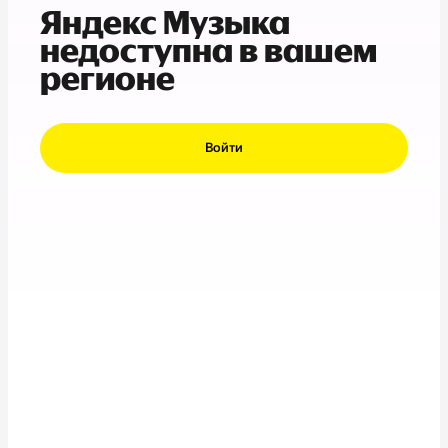
Яндекс Музыка
недоступна в вашем
регионе
Войти