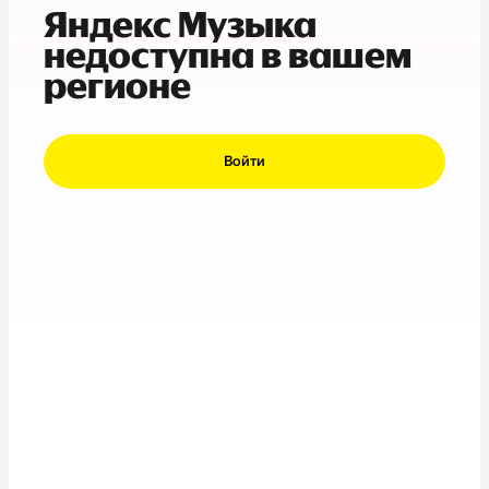
Яндекс Музыка
недоступна в вашем
регионе
Войти