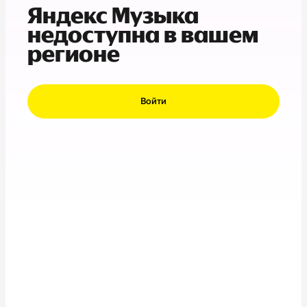
Яндекс Музыка
недоступна в вашем
регионе
Войти