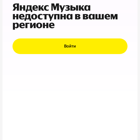
Яндекс Музыка
недоступна в вашем
регионе
Войти