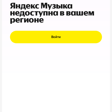
Яндекс Музыка
недоступна в вашем
регионе
Войти