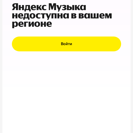
Яндекс Музыка
недоступна в вашем
регионе
Войти