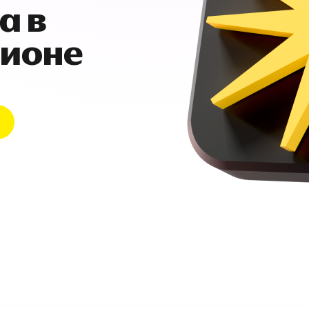
а в
гионе