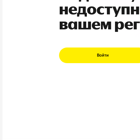
недоступн
вашем ре
Войти