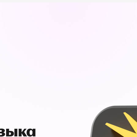
узыка