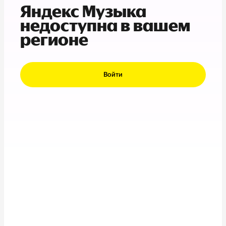
Яндекс Музыка
недоступна в вашем
регионе
Войти