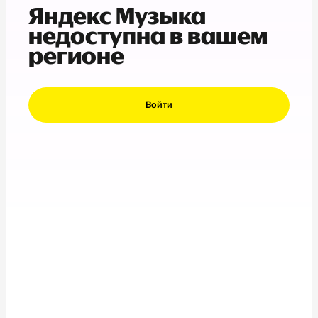
Яндекс Музыка
недоступна в вашем
регионе
Войти