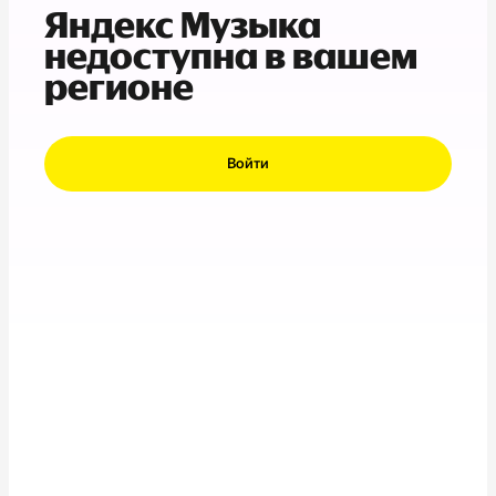
Яндекс Музыка
недоступна в вашем
регионе
Войти