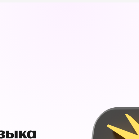
узыка