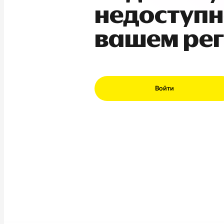
недоступн
вашем ре
Войти