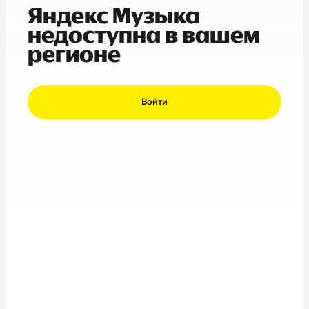
Яндекс Музыка
недоступна в вашем
регионе
Войти