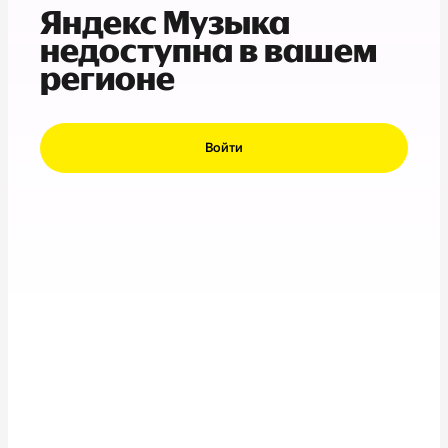
Яндекс Музыка
недоступна в вашем
регионе
Войти